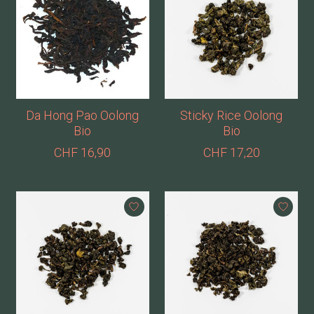
Da Hong Pao Oolong
Sticky Rice Oolong
Bio
Bio
CHF 16,90
CHF 17,20