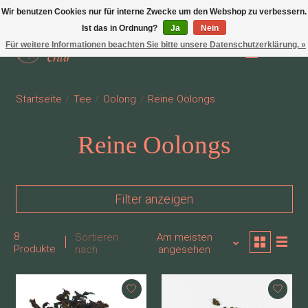
Wir benutzen Cookies nur für interne Zwecke um den Webshop zu verbessern.
Ist das in Ordnung?
Ja
Nein
Für weitere Informationen beachten Sie bitte unsere Datenschutzerklärung. »
Wunschzettel
Ihr Waren
Startseite
/
Tee
/
Oolong
/
Reine Oolongs
Reine Oolongs
Filter anzeigen
8
Sortieren
Am meisten
Produkte
nach
angesehen