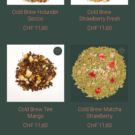
Cold Brew Holunder
Cold Brew
Secco
Strawberry Fresh
CHF 11,60
CHF 11,60
Cold Brew Tee
Cold Brew Matcha
Mango
Strawberry
CHF 11,60
CHF 11,60