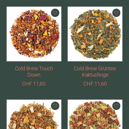
Cold Brew Touch
Cold Brew Grüntee
Down
Kaktusfeige
CHF 11,60
CHF 11,60