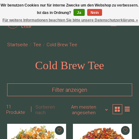
Wir benutzen Cookies nur für interne Zwecke um den Webshop zu verbessern.
Ist das in Ordnung?
Ja
Nein
Für weitere Informationen beachten Sie bitte unsere Datenschutzerklärung. »
Wunschzettel
Ihr Waren
Startseite
/
Tee
/
Cold Brew Tee
Cold Brew Tee
Filter anzeigen
11
Sortieren
Am meisten
Produkte
nach
angesehen