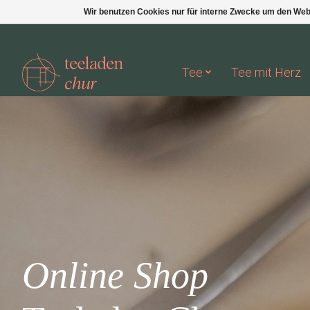
Wir benutzen Cookies nur für interne Zwecke um den Web
Tee
Tee mit Herz
Hero slideshow items
Online Shop