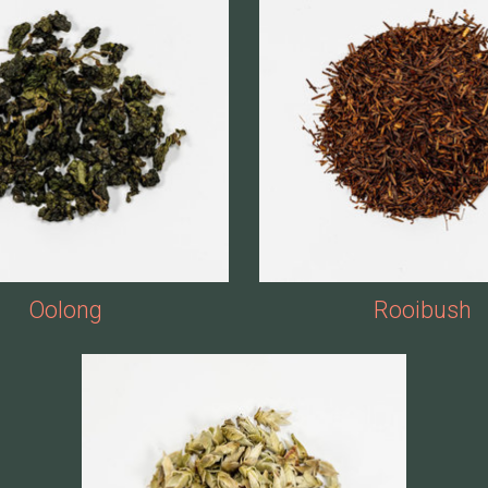
Oolong
Rooibush