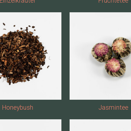
Einzelkräuter
Früchtetee
Honeybush
Jasmintee