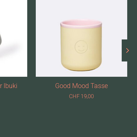
 Ibuki
Good Mood Tasse
CHF 19,00