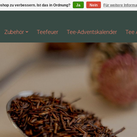
shop zu verbessern. Ist das in Ordnung?
Ja
Nein
Für weitere Inform
Zubehör
Teefeuer
Tee-Adventskalender
Tee 