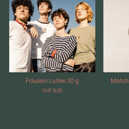
Fräulein Luitee 30 g
Match
CHF 8,00