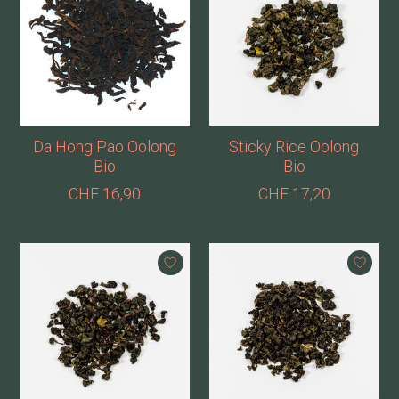
Da Hong Pao Oolong
Sticky Rice Oolong
Bio
Bio
CHF 16,90
CHF 17,20