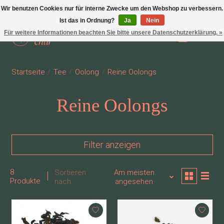
Wir benutzen Cookies nur für interne Zwecke um den Webshop zu verbessern.
Ist das in Ordnung?
Ja
Nein
Für weitere Informationen beachten Sie bitte unsere Datenschutzerklärung. »
Wunschzettel
Ihr Waren
Startseite
/
Tee
/
Oolong
/
Reine Oolongs
Reine Oolongs
Filter anzeigen
8
Sortieren
Am meisten
Produkte
nach
angesehen