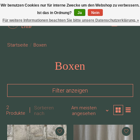
Wir benutzen Cookies nur für interne Zwecke um den Webshop zu verbessern.
Ist das in Ordnung?
Ja
Nein
Für weitere Informationen beachten Sie bitte unsere Datenschutzerklärung. »
Wunschzettel
Ihr Waren
Startseite
/
Boxen
Boxen
Filter anzeigen
2
Sortieren
Am meisten
Produkte
nach
angesehen