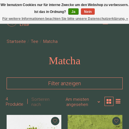
Wir benutzen Cookies nur für interne Zwecke um den Webshop zu verbessern.
Ist das in Ordnung?
Ja
Nein
Für weitere Informationen beachten Sie bitte unsere Datenschutzerklärung. »
Wunschzettel
Ihr Waren
Startseite
/
Tee
/
Matcha
Matcha
Filter anzeigen
4
Sortieren
Am meisten
Produkte
nach
angesehen