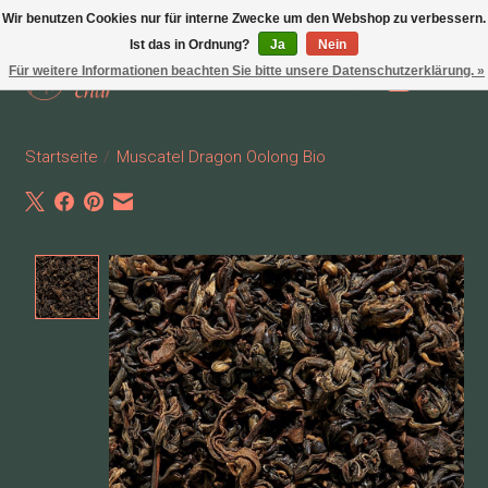
Wir benutzen Cookies nur für interne Zwecke um den Webshop zu verbessern.
Ist das in Ordnung?
Ja
Nein
Für weitere Informationen beachten Sie bitte unsere Datenschutzerklärung. »
Wunschzettel
Ihr Waren
Startseite
/
Muscatel Dragon Oolong Bio
Product image slideshow Items