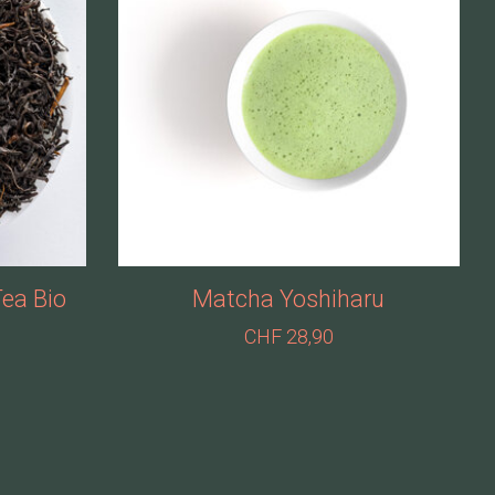
Tea Bio
Matcha Yoshiharu
CHF 28,90