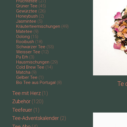
Früchtetee
(27)
Grüner Tee
(45)
Gewürztee
(26)
Honeybush
(2)
Jasmintee
(5)
Kräuterteemischungen
(49)
Matetee
(9)
Oolong
(15)
Rooibush
(18)
Schwarzer Tee
(53)
Weisser Tee
(12)
Pu Erh
(3)
Hausmischungen
(29)
Cold Brew Tee
(14)
Matcha
(9)
Gelber Tee
(1)
Bio Tee aus Portugal
(8)
Te 
Tee mit Herz
(1)
Zubehör
(120)
Teefeuer
(1)
Tee-Adventskalender
(2)
Tee Abo
(4)