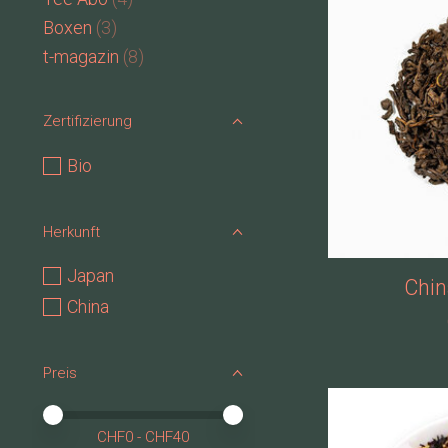
Boxen
(3)
t-magazin
(8)
Zertifizierung
Bio
Herkunft
Japan
Chin
China
Preis
Preis – Mindestwert
Price maximum value
CHF
0
- CHF
40