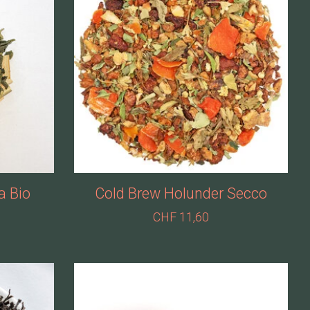
a Bio
Cold Brew Holunder Secco
CHF 11,60