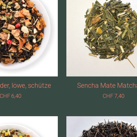
dder, löwe, schütze
Sencha Mate Match
CHF 6,40
CHF 7,40