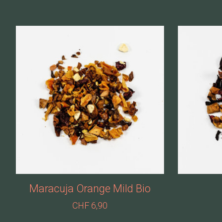
Produkt-Karussell-Artikel
Maracuja Orange Mild Bio
CHF 6,90