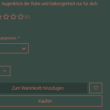
r Augenblick der Ruhe und Geborgenheit nur für dich.
(0)
ewertung dieses Produkts ist
0
von 5
gsgrösse:
*
:
Zum Warenkorb hinzufügen
Kaufen