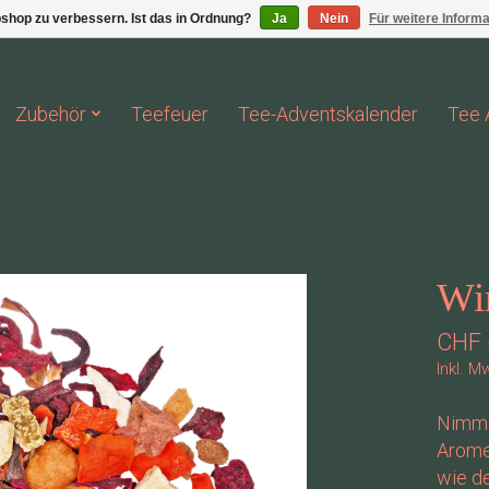
shop zu verbessern. Ist das in Ordnung?
Ja
Nein
Für weitere Inform
Zubehör
Teefeuer
Tee-Adventskalender
Tee 
Win
CHF 
Inkl. M
Nimm d
Aromen
wie de