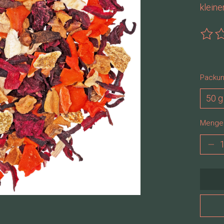
kleine
Die B
Packun
Menge