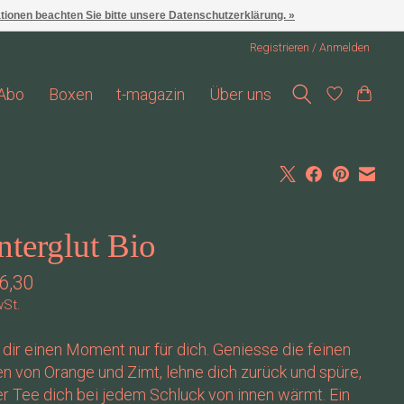
ationen beachten Sie bitte unsere Datenschutzerklärung. »
Registrieren / Anmelden
Abo
Boxen
t-magazin
Über uns
terglut Bio
6,30
wSt.
ir einen Moment nur für dich. Geniesse die feinen
 von Orange und Zimt, lehne dich zurück und spüre,
r Tee dich bei jedem Schluck von innen wärmt. Ein