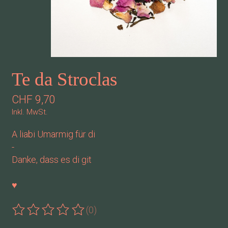
Te da Stroclas
CHF 9,70
Inkl. MwSt.
A liabi Umarmig für di
-
Danke, dass es di git
♥
(0)
Die Bewertung dieses Produkts ist
0
von 5