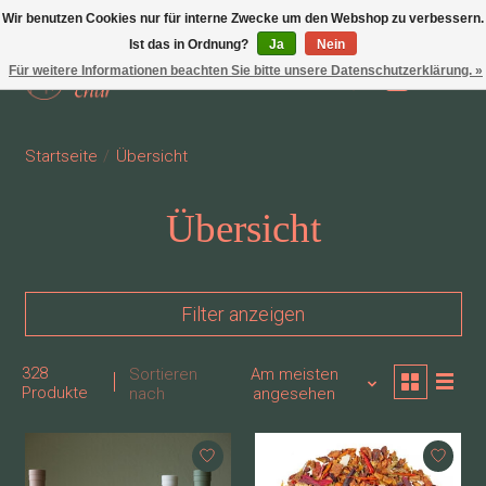
Wir benutzen Cookies nur für interne Zwecke um den Webshop zu verbessern.
Ist das in Ordnung?
Ja
Nein
Für weitere Informationen beachten Sie bitte unsere Datenschutzerklärung. »
Wunschzettel
Ihr Waren
Startseite
/
Übersicht
Übersicht
Filter anzeigen
328
Sortieren
Am meisten
Produkte
nach
angesehen