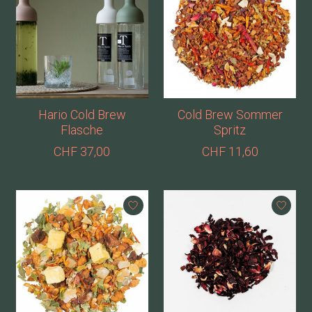
Hario Cold Brew
Cold Brew Sommer
Flasche
Spritz
CHF 37,00
CHF 11,60