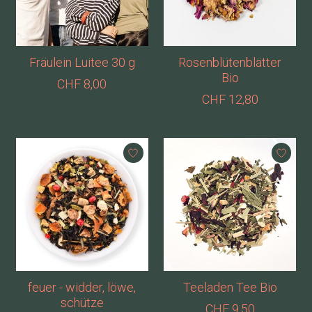
Fräulein Luitee 30 g
Rosenblütenblätter
Bio
CHF 8,00
CHF 12,80
feuer - widder, löwe,
Teeladen Tee Bio
schütze
CHF 9,50