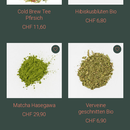
Cold Brew Tee
Hibiskusblüten Bio
Pfirsich
CHF 6,80
CHF 11,60
Matcha Hasegawa
Verveine
geschnitten Bio
CHF 29,90
CHF 6,90