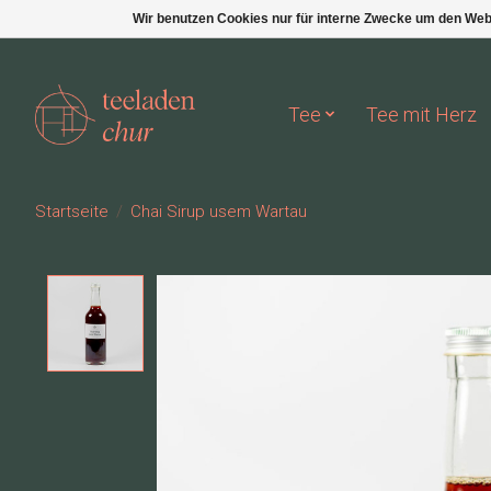
Wir benutzen Cookies nur für interne Zwecke um den Web
Tee
Tee mit Herz
Startseite
/
Chai Sirup usem Wartau
Product image slideshow Items