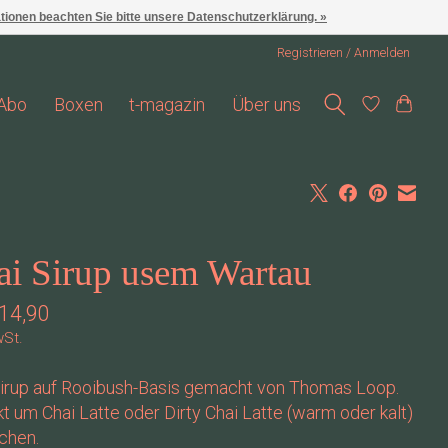
ationen beachten Sie bitte unsere Datenschutzerklärung. »
Registrieren / Anmelden
Abo
Boxen
t-magazin
Über uns
ai Sirup usem Wartau
14,90
wSt.
Sirup auf Rooibush-Basis gemacht von Thomas Loop.
t um Chai Latte oder Dirty Chai Latte (warm oder kalt)
chen.