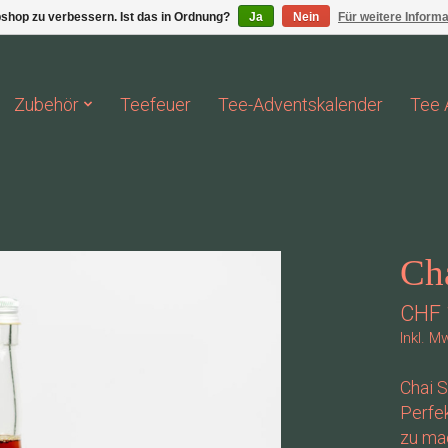
shop zu verbessern. Ist das in Ordnung?
Ja
Nein
Für weitere Inform
Zubehör
Teefeuer
Tee-Adventskalender
Tee 
Ch
CHF 
Inkl. M
Chai 
Perfek
zu ma