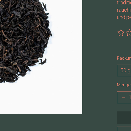
tradit
rauchi
und pe
Die B
Packun
Menge