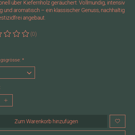
ionell über Kiefernholz geräuchert. Vollmundig, intensiv
g und aromatisch – ein klassischer Genuss, nachhaltig
stizidfrei angebaut.
(0)
ewertung dieses Produkts ist
0
von 5
gsgrösse:
*
:
Zum Warenkorb hinzufügen