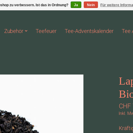
shop zu verbessern. Ist das in Ordnung?
Ja
Nein
Für weitere Inform
Zubehör
Teefeuer
Tee-Adventskalender
Tee 
La
Bi
CHF 
Inkl. M
Kräft