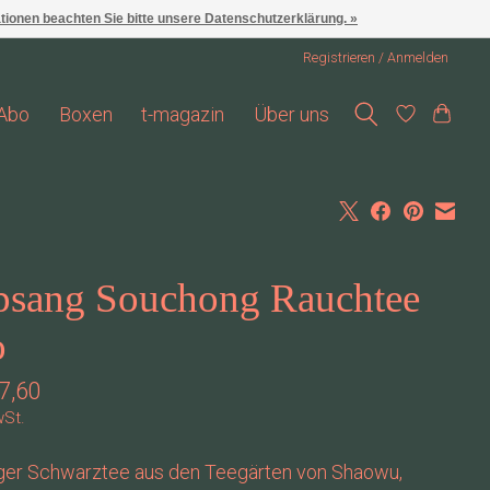
ationen beachten Sie bitte unsere Datenschutzerklärung. »
Registrieren / Anmelden
Abo
Boxen
t-magazin
Über uns
psang Souchong Rauchtee
o
7,60
wSt.
iger Schwarztee aus den Teegärten von Shaowu,