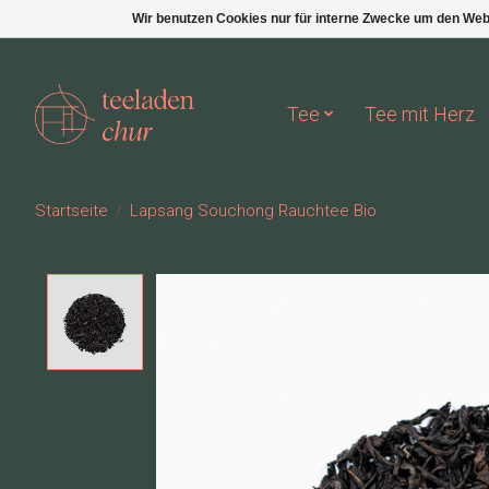
Wir benutzen Cookies nur für interne Zwecke um den Web
Tee
Tee mit Herz
Startseite
/
Lapsang Souchong Rauchtee Bio
Product image slideshow Items