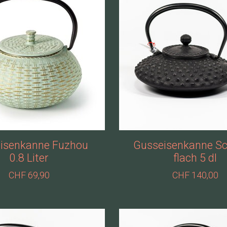
isenkanne Fuzhou
Gusseisenkanne S
0.8 Liter
flach 5 dl
CHF 69,90
CHF 140,00