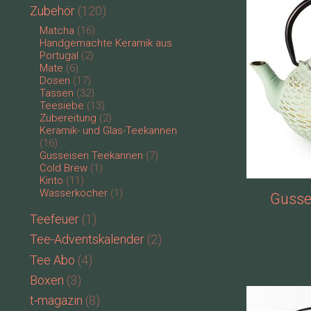
Zubehör
(120)
Matcha
(16)
Handgemachte Keramik aus
Portugal
(2)
Mate
(6)
Dosen
(17)
Tassen
(32)
Teesiebe
(13)
Zubereitung
(2)
Keramik- und Glas-Teekannen
(16)
Gusseisen Teekannen
(7)
Cold Brew
(1)
Kinto
(11)
Wasserkocher
(1)
Gusse
Teefeuer
(1)
Tee-Adventskalender
(2)
Tee Abo
(4)
Boxen
(3)
t-magazin
(8)