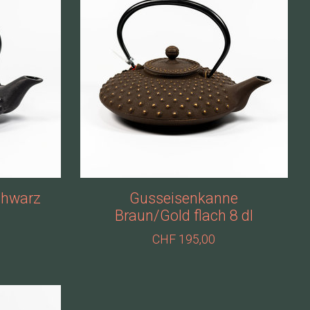
chwarz
Gusseisenkanne
Braun/Gold flach 8 dl
CHF 195,00