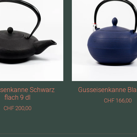
isenkanne Schwarz
Gusseisenkanne Blau
flach 9 dl
CHF 166,00
CHF 200,00