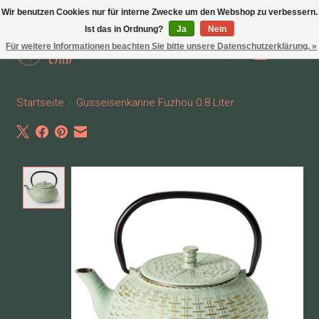
Wir benutzen Cookies nur für interne Zwecke um den Webshop zu verbessern.
Ist das in Ordnung?
Ja
Nein
Für weitere Informationen beachten Sie bitte unsere Datenschutzerklärung. »
Wunschzettel
Ihr Waren
Startseite
/
Gusseisenkanne Fuzhou 0.8 Liter
Product image slideshow Items