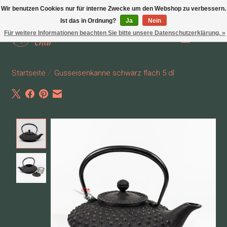
Wir benutzen Cookies nur für interne Zwecke um den Webshop zu verbessern.
Ist das in Ordnung?
Ja
Nein
Für weitere Informationen beachten Sie bitte unsere Datenschutzerklärung. »
Wunschzettel
Ihr Waren
Startseite
/
Gusseisenkanne schwarz flach 5 dl
Product image slideshow Items