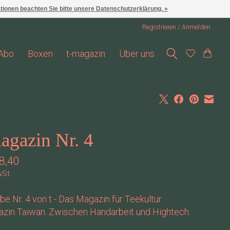
ationen beachten Sie bitte unsere Datenschutzerklärung. »
Registrieren / Anmelden
Abo
Boxen
t-magazin
Über uns
agazin Nr. 4
8,40
wSt.
e Nr. 4 von t - Das Magazin für Teekultur.
azin Taiwan. Zwischen Handarbeit und Hightech.