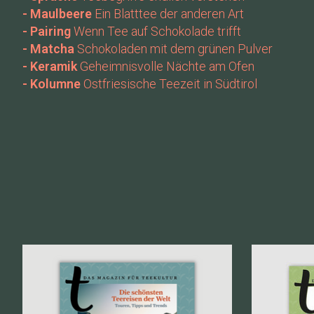
- Maulbeere
Ein Blatttee der anderen Art
- Pairing
Wenn Tee auf Schokolade trifft
- Matcha
Schokoladen mit dem grünen Pulver
- Keramik
Geheimnisvolle Nächte am Ofen
- Kolumne
Ostfriesische Teezeit in Südtirol
Produkt-Karussell-Artikel