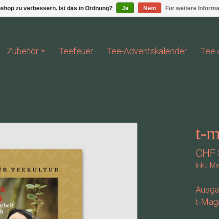
shop zu verbessern. Ist das in Ordnung?
Ja
Nein
Für weitere Inform
Zubehör
Teefeuer
Tee-Adventskalender
Tee 
t-m
CHF 
Inkl. M
Ausgab
t-Mag