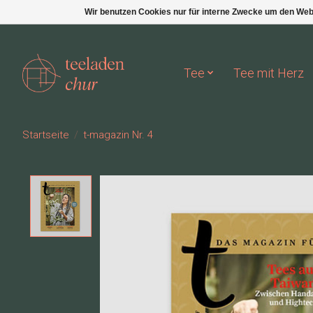
Wir benutzen Cookies nur für interne Zwecke um den Web
Tee
Tee mit Herz
Startseite
/
t-magazin Nr. 4
Product image slideshow Items