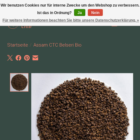
Wir benutzen Cookies nur für interne Zwecke um den Webshop zu verbessern.
Ist das in Ordnung?
Ja
Nein
Für weitere Informationen beachten Sie bitte unsere Datenschutzerklärung. »
Wunschzettel
Ihr Waren
Startseite
/
Assam CTC Belseri Bio
Product image slideshow Items