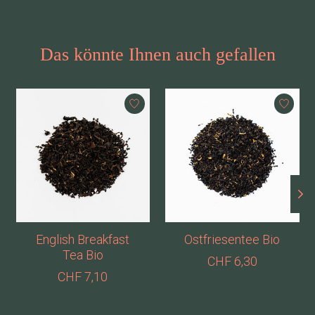
Das könnte Ihnen auch gefallen
Produkt-Karussell-Artikel
English Breakfast
Ostfriesentee Bio
Tea Bio
CHF 6,30
CHF 7,10