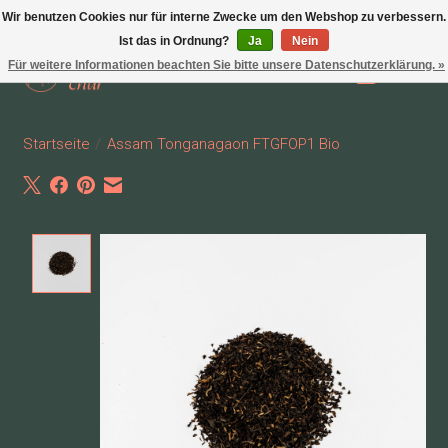
Wir benutzen Cookies nur für interne Zwecke um den Webshop zu verbessern.
Ist das in Ordnung?
Ja
Nein
Für weitere Informationen beachten Sie bitte unsere Datenschutzerklärung. »
Wunschzettel
Ihr Waren
Startseite
/
Assam Tonganagaon FTGFOP1 Bio
Product image slideshow Items