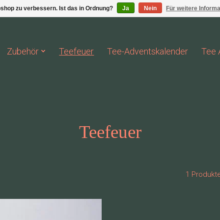
shop zu verbessern. Ist das in Ordnung?
Ja
Nein
Für weitere Inform
Zubehör
Teefeuer
Tee-Adventskalender
Tee 
Teefeuer
1 Produkt