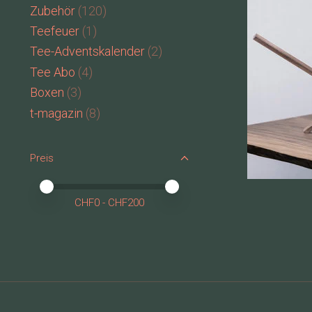
Zubehör
(120)
Teefeuer
(1)
Tee-Adventskalender
(2)
Tee Abo
(4)
Boxen
(3)
t-magazin
(8)
Preis
Preis – Mindestwert
Price maximum value
CHF
0
- CHF
200