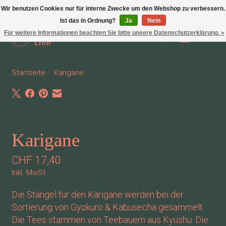
Wir benutzen Cookies nur für interne Zwecke um den Webshop zu verbessern.
Ist das in Ordnung?
Ja
Nein
Für weitere Informationen beachten Sie bitte unsere Datenschutzerklärung. »
Wunschzettel
Ihr Waren
Startseite
/
Karigane
Product image slideshow Items
Karigane
CHF 17,40
Inkl. MwSt.
Die Stängel für den Karigane werden bei der
Sortierung von Gyokuro & Kabusecha gesammelt.
Die Tees stammen von Teebauern aus Kyushu. Die