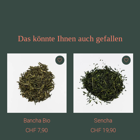
Das könnte Ihnen auch gefallen
Produkt-Karussell-Artikel
Bancha Bio
Sencha
CHF 7,90
CHF 19,90