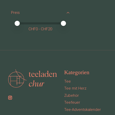
Preis
Preis – Mindestwert
Price maximum value
CHF
0
- CHF
20
Kategorien
Tee
Tee mit Herz
Zubehör
Teefeuer
Tee-Adventskalender