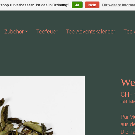
shop zu verbessern. Ist das in Ordnung?
Ja
Nein
Für weitere Inform
Zubehör
Teefeuer
Tee-Adventskalender
Tee 
Wei
CHF 
Inkl. M
Pai Mu
aus d
Die Ta