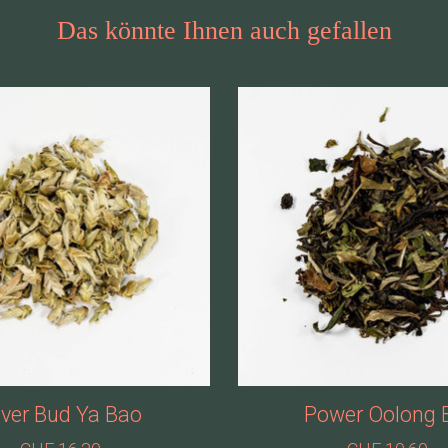
Das könnte Ihnen auch gefallen
lver Bud Ya Bao
Power Oolong 