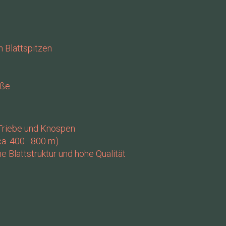
n Blattspitzen
üße
 Triebe und Knospen
(ca. 400–800 m)
e Blattstruktur und hohe Qualität