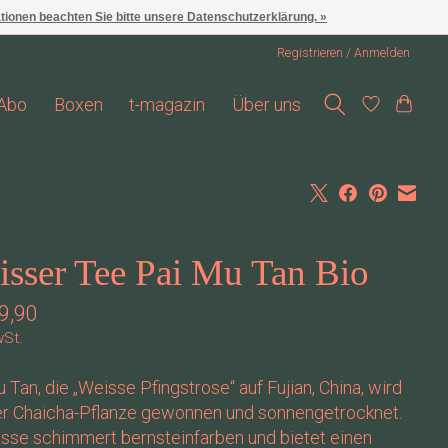
ationen beachten Sie bitte unsere Datenschutzerklärung. »
Registrieren / Anmelden
Abo
Boxen
t-magazin
Über uns
sser Tee Pai Mu Tan Bio
9,90
wSt.
 Tan, die „Weisse Pfingstrose“ auf Fujian, China, wird
er Chaicha-Pflanze gewonnen und sonnengetrocknet.
sse schimmert bernsteinfarben und bietet einen