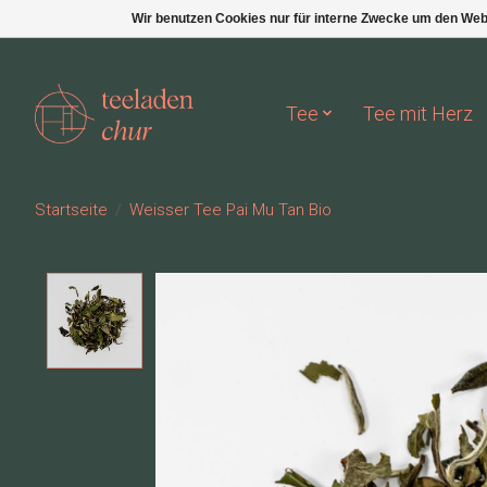
Wir benutzen Cookies nur für interne Zwecke um den Web
Tee
Tee mit Herz
Startseite
/
Weisser Tee Pai Mu Tan Bio
Product image slideshow Items