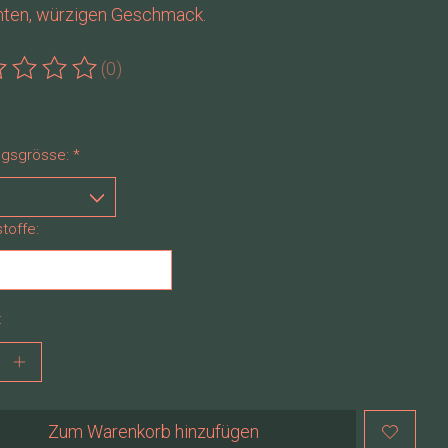
nten, würzigen Geschmack.
(0)
ewertung dieses Produkts ist
0
von 5
gsgrösse:
*
stoffe:
:
Zum Warenkorb hinzufügen