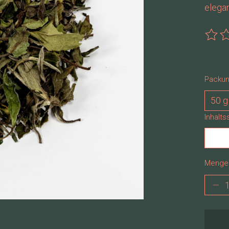
elega
Die B
Packun
Inhalts
Menge