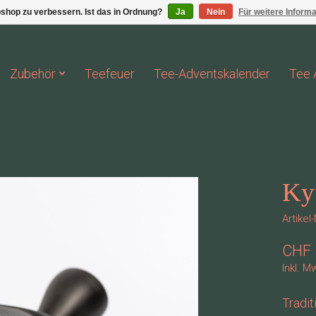
shop zu verbessern. Ist das in Ordnung?
Ja
Nein
Für weitere Inform
Zubehör
Teefeuer
Tee-Adventskalender
Tee 
Ky
Artike
CHF 
Inkl. M
Tradi