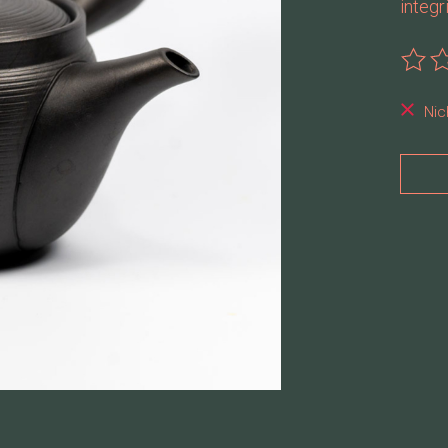
integr
Die B
Nic