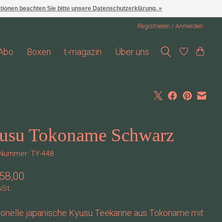
ationen beachten Sie bitte unsere Datenschutzerklärung. »
Registrieren / Anmelden
Abo
Boxen
t-magazin
Über uns
usu Tokoname Schwarz
l-Nummer: TY-448
58,00
wSt.
tionelle japanische Kyusu Teekanne aus Tokoname mit