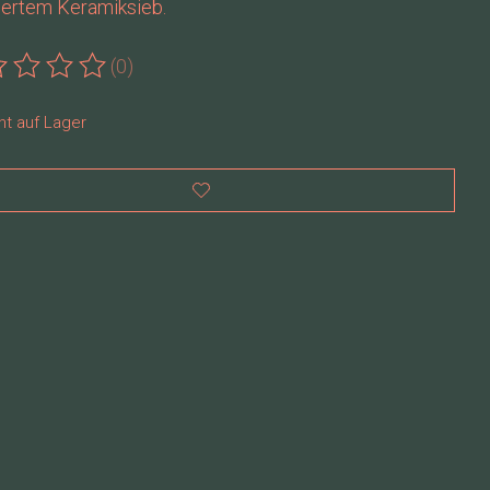
iertem Keramiksieb.
(0)
ewertung dieses Produkts ist
0
von 5
ht auf Lager