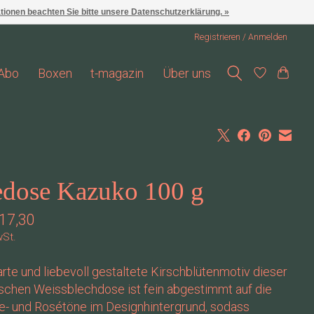
ationen beachten Sie bitte unsere Datenschutzerklärung. »
Registrieren / Anmelden
Abo
Boxen
t-magazin
Über uns
edose Kazuko 100 g
17,30
wSt.
rte und liebevoll gestaltete Kirschblütenmotiv dieser
schen Weissblechdose ist fein abgestimmt auf die
e- und Rosétöne im Designhintergrund, sodass