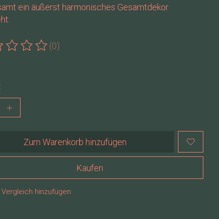
samt ein äußerst harmonisches Gesamtdekor
ht.
(0)
ewertung dieses Produkts ist
0
von 5
:
Zum Warenkorb hinzufügen
Kaufen
Vergleich hinzufügen