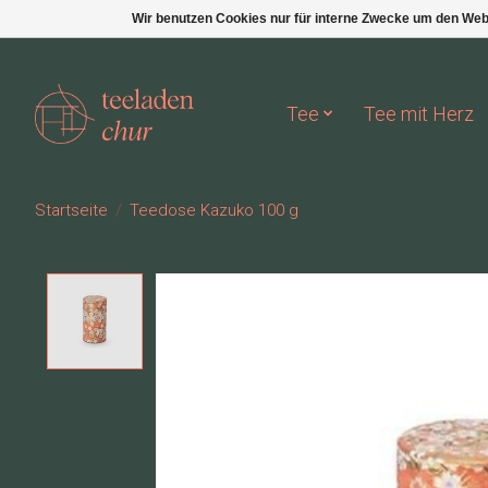
Wir benutzen Cookies nur für interne Zwecke um den Web
Tee
Tee mit Herz
Startseite
/
Teedose Kazuko 100 g
Product image slideshow Items