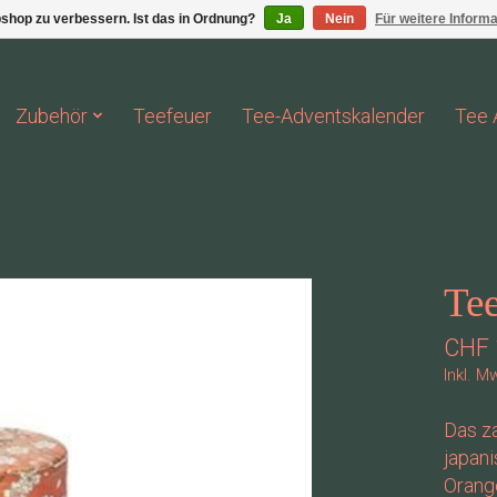
shop zu verbessern. Ist das in Ordnung?
Ja
Nein
Für weitere Inform
Zubehör
Teefeuer
Tee-Adventskalender
Tee 
Te
CHF 
Inkl. M
Das za
japani
Orang