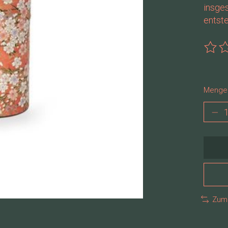
insge
entste
Die B
Menge
Zum 