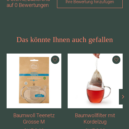
Ihre Bewertung hinzufügen
auf
0
Bewertungen
Das könnte Ihnen auch gefallen
Produkt-Karussell-Artikel
Baumwoll Teenetz
Baumwollfilter mit
Grösse M
Kordelzug