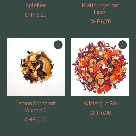
Apfeltee
Kraftbringer mit
Eisen
CHF 6,20
CHF 6,70
Lemon Spritz mit
Winterglut Bio
Vitamin C
CHF 6,30
CHF 6,60