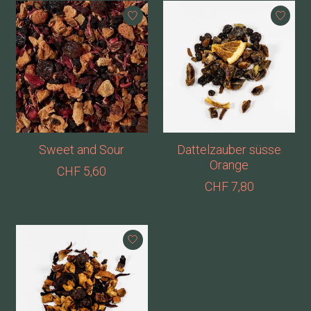
Sweet and Sour
Dattelzauber süsse
Orange
CHF 5,60
CHF 7,80