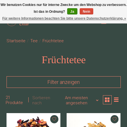
Wir benutzen Cookies nur für interne Zwecke um den Webshop zu verbessern.
Ist das in Ordnung?
Ja
Nein
Für weitere Informationen beachten Sie bitte unsere Datenschutzerklärung. »
Wunschzettel
Ihr Waren
Startseite
/
Tee
/
Früchtetee
Früchtetee
Filter anzeigen
21
Sortieren
Am meisten
Produkte
nach
angesehen