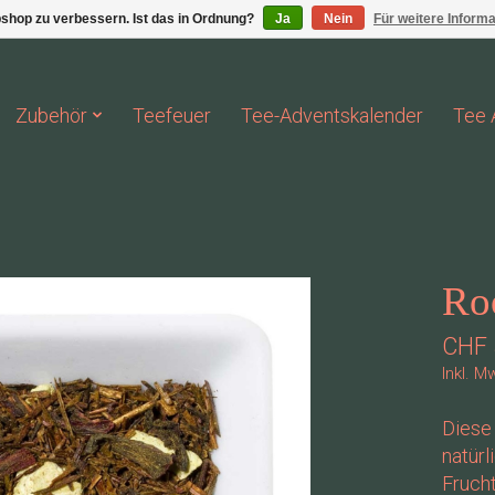
shop zu verbessern. Ist das in Ordnung?
Ja
Nein
Für weitere Inform
Zubehör
Teefeuer
Tee-Adventskalender
Tee 
Ro
CHF 
Inkl. M
Diese
natür
Frucht