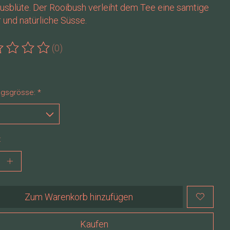
usblüte. Der Rooibush verleiht dem Tee eine samtige
 und natürliche Süsse.
(0)
ewertung dieses Produkts ist
0
von 5
gsgrösse:
*
:
Zum Warenkorb hinzufügen
Kaufen