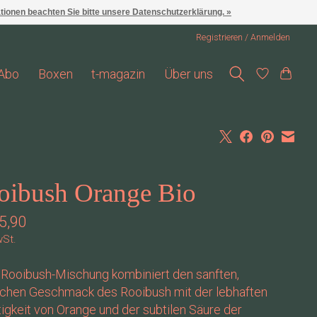
ationen beachten Sie bitte unsere Datenschutzerklärung. »
Registrieren / Anmelden
Abo
Boxen
t-magazin
Über uns
oibush Orange Bio
5,90
wSt.
 Rooibush-Mischung kombiniert den sanften,
lichen Geschmack des Rooibush mit der lebhaften
igkeit von Orange und der subtilen Säure der