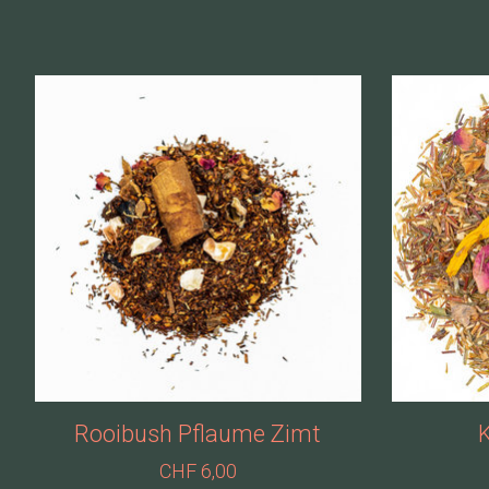
Produkt-Karussell-Artikel
Rooibush Pflaume Zimt
K
CHF 6,00