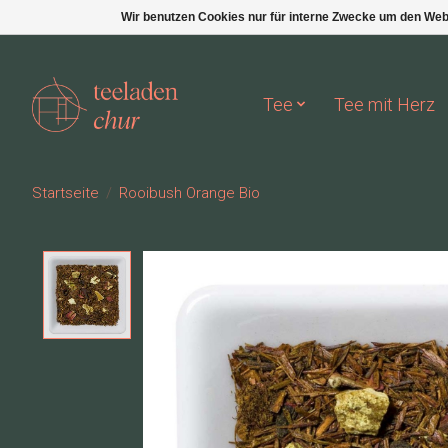
Wir benutzen Cookies nur für interne Zwecke um den Web
Tee
Tee mit Herz
Startseite
/
Rooibush Orange Bio
Product image slideshow Items