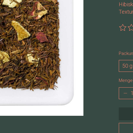
Hibisk
Textur
Die B
Packun
Menge