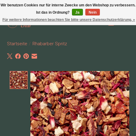
Wir benutzen Cookies nur für interne Zwecke um den Webshop zu verbessern.
Ist das in Ordnung?
Ja
Nein
Für weitere Informationen beachten Sie bitte unsere Datenschutzerklärung. »
Wunschzettel
Ihr Waren
Startseite
/
Rhabarber Spritz
Product image slideshow Items