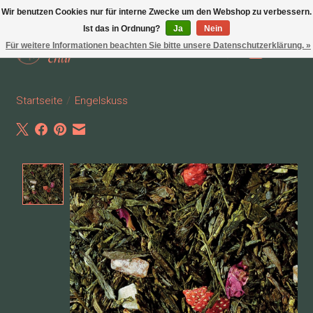
Wir benutzen Cookies nur für interne Zwecke um den Webshop zu verbessern.
Ist das in Ordnung?
Ja
Nein
Für weitere Informationen beachten Sie bitte unsere Datenschutzerklärung. »
Wunschzettel
Ihr Waren
Startseite
/
Engelskuss
Product image slideshow Items