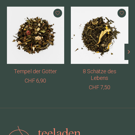
Produkt-Karussell-Artikel
Tempel der Götter
8 Schätze des
Lebens
CHF 6,90
CHF 7,50