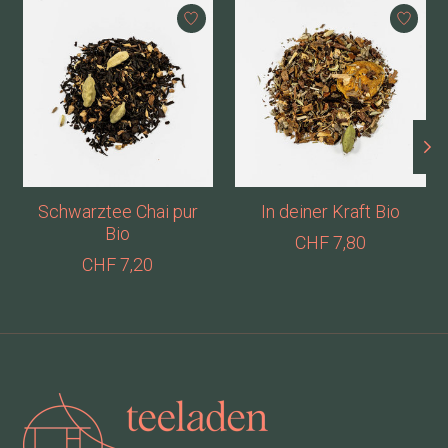
Produkt-Karussell-Artikel
Schwarztee Chai pur
In deiner Kraft Bio
Bio
CHF 7,80
CHF 7,20