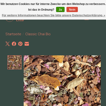
Wir benutzen Cookies nur für interne Zwecke um den Webshop zu verbessern.
Ist das in Ordnung?
Ja
Nein
Für weitere Informationen beachten Sie bitte unsere Datenschutzerklärung. »
Wunschzettel
Ihr Waren
Startseite
/
Classic Chai Bio
Product image slideshow Items