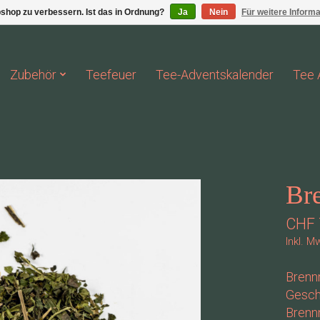
shop zu verbessern. Ist das in Ordnung?
Ja
Nein
Für weitere Inform
Zubehör
Teefeuer
Tee-Adventskalender
Tee 
Bre
CHF 
Inkl. M
Brennn
Gesch
Brennn