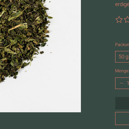
erdige
Die B
Packun
Menge