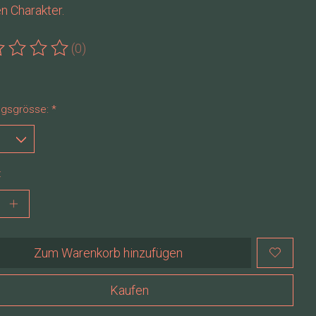
n Charakter.
(0)
ewertung dieses Produkts ist
0
von 5
gsgrösse:
*
:
Zum Warenkorb hinzufügen
Kaufen