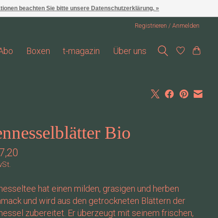
ationen beachten Sie bitte unsere Datenschutzerklärung. »
Registrieren / Anmelden
Abo
Boxen
t-magazin
Über uns
nnesselblätter Bio
7,20
wSt.
esseltee hat einen milden, grasigen und herben
mack und wird aus den getrockneten Blättern der
essel zubereitet. Er überzeugt mit seinem frischen,