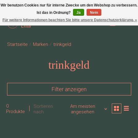
Wir benutzen Cookies nur für interne Zwecke um den Webshop zu verbessern.
Ist das in Ordnung?
Ja
Nein
Für weitere Informationen beachten Sie bitte unsere Datenschutzerklärung. »
Wunschzettel
Ihr Waren
Startseite
/
Marken
/
trinkgeld
trinkgeld
Filter anzeigen
0
Sortieren
Am meisten
Produkte
nach
angesehen