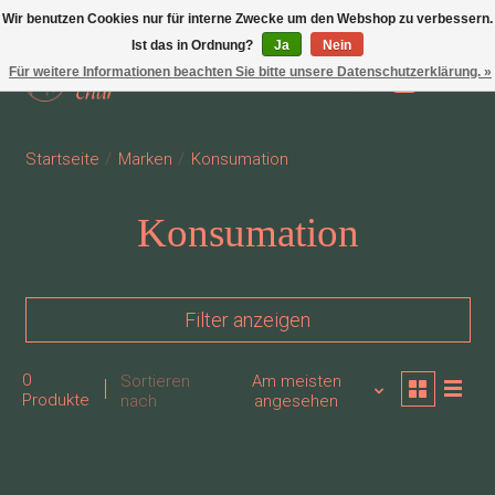
Wir benutzen Cookies nur für interne Zwecke um den Webshop zu verbessern.
Ist das in Ordnung?
Ja
Nein
Für weitere Informationen beachten Sie bitte unsere Datenschutzerklärung. »
Wunschzettel
Ihr Waren
Startseite
/
Marken
/
Konsumation
Konsumation
Filter anzeigen
0
Sortieren
Am meisten
Produkte
nach
angesehen