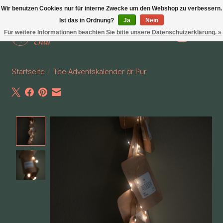
Wir benutzen Cookies nur für interne Zwecke um den Webshop zu verbessern.
Ist das in Ordnung?
Ja
Nein
Für weitere Informationen beachten Sie bitte unsere Datenschutzerklärung. »
Wunschzettel
Ihr Waren
Startseite
/
Tee-Adventskalender dr Pur
Product image slideshow Items